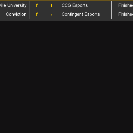
ille University
۲
۱
CCG Esports
Finishe
Conviction
۲
۰
Contingent Esports
Finishe