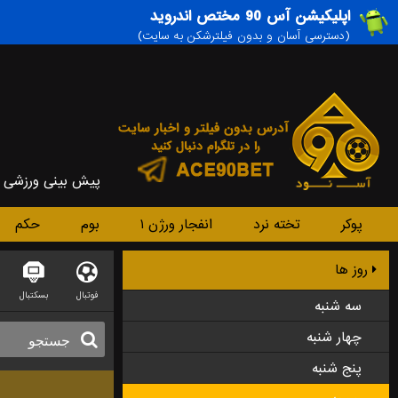
اپلیکیشن آس 90 مختص اندروید
(دسترسی آسان و بدون فیلترشکن به سایت)
پیش بینی ورزشی
پوکر
تخته نرد
انفجار ورژن ۱
بوم
حکم
روز ها
فوتبال
بسکتبال
سه شنبه
چهار شنبه
پنج شنبه