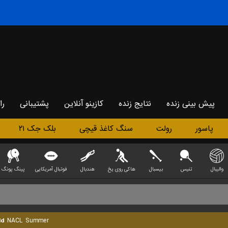
پیش بینی زنده
نتایج زنده
کازینو آنلاین
پشتیبانی
را
پاسور
رولت
سنگ کاغذ قیچی
بلک جک ۲۱
والیبال
تنیس
بیسبال
هاکی روی یخ
هندبال
فوتبال آمریکایی
پینگ پونگ
ld
NACL Summer