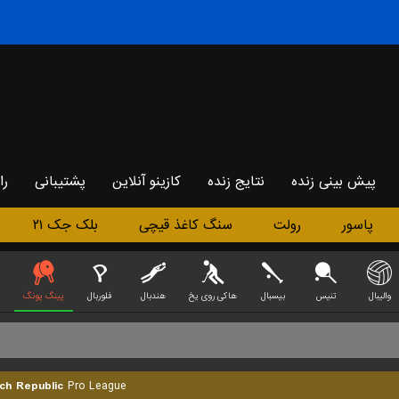
پیش بینی زنده
نتایج زنده
کازینو آنلاین
پشتیبانی
را
پاسور
رولت
سنگ کاغذ قیچی
بلک جک ۲۱
والیبال
تنیس
بیسبال
هاکی روی یخ
هندبال
فلوربال
پینگ پونگ
ch Republic
Pro League