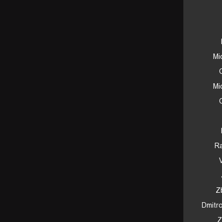
Mi
Mi
Ra
Z
Dmitr
Z