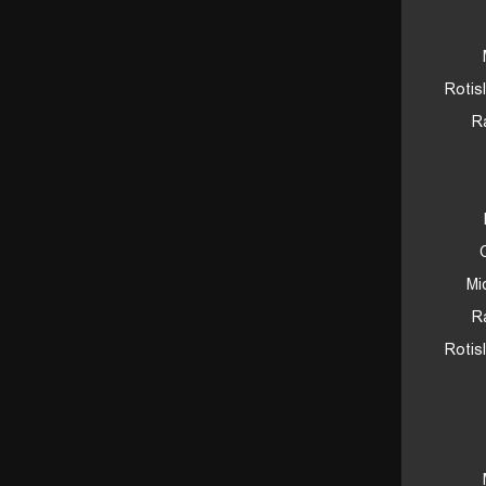
Rotis
R
Mi
R
Rotis