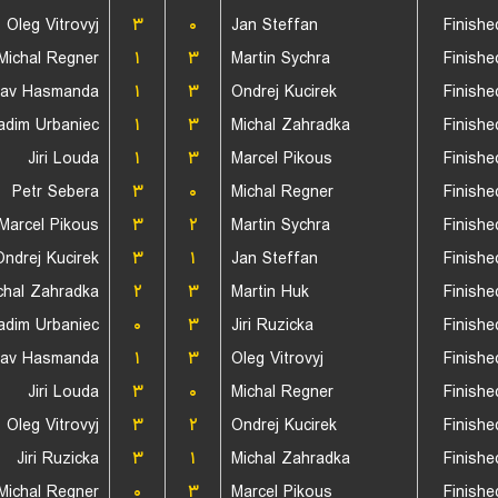
Oleg Vitrovyj
۳
۰
Jan Steffan
Finishe
Michal Regner
۱
۳
Martin Sychra
Finishe
lav Hasmanda
۱
۳
Ondrej Kucirek
Finishe
adim Urbaniec
۱
۳
Michal Zahradka
Finishe
Jiri Louda
۱
۳
Marcel Pikous
Finishe
Petr Sebera
۳
۰
Michal Regner
Finishe
Marcel Pikous
۳
۲
Martin Sychra
Finishe
Ondrej Kucirek
۳
۱
Jan Steffan
Finishe
chal Zahradka
۲
۳
Martin Huk
Finishe
adim Urbaniec
۰
۳
Jiri Ruzicka
Finishe
lav Hasmanda
۱
۳
Oleg Vitrovyj
Finishe
Jiri Louda
۳
۰
Michal Regner
Finishe
Oleg Vitrovyj
۳
۲
Ondrej Kucirek
Finishe
Jiri Ruzicka
۳
۱
Michal Zahradka
Finishe
Michal Regner
۰
۳
Marcel Pikous
Finishe