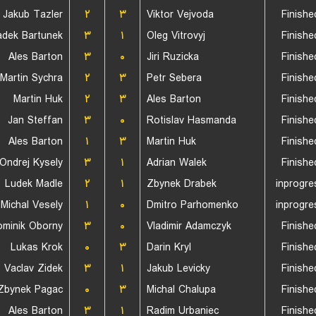
Jakub Tazler
۲
۳
Viktor Vejvoda
Finishe
dek Bartunek
۳
۱
Oleg Vitrovyj
Finishe
Ales Barton
۳
۰
Jiri Ruzicka
Finishe
Martin Sychra
۲
۳
Petr Sebera
Finishe
Martin Huk
۲
۳
Ales Barton
Finishe
Jan Steffan
۳
۰
Rotislav Hasmanda
Finishe
Ales Barton
۱
۳
Martin Huk
Finishe
Ondrej Kysely
۳
۱
Adrian Walek
Finishe
Ludek Madle
۲
۱
Zbynek Drabek
inprogre
Michal Vesely
۱
۰
Dmitro Parhomenko
inprogre
minik Oborny
۳
۰
Vladimir Adamczyk
Finishe
Lukas Krok
۰
۳
Darin Kryl
Finishe
Vaclav Zidek
۳
۱
Jakub Levicky
Finishe
Zbynek Pagac
۰
۳
Michal Chalupa
Finishe
Ales Barton
۳
۱
Radim Urbaniec
Finishe