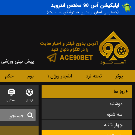
اپلیکیشن آس 90 مختص اندروید
(دسترسی آسان و بدون فیلترشکن به سایت)
پیش بینی ورزشی
پوکر
تخته نرد
انفجار ورژن ۱
بوم
حکم
روز ها
فوتبال
بسکتبال
دوشنبه
سه شنبه
چهار شنبه