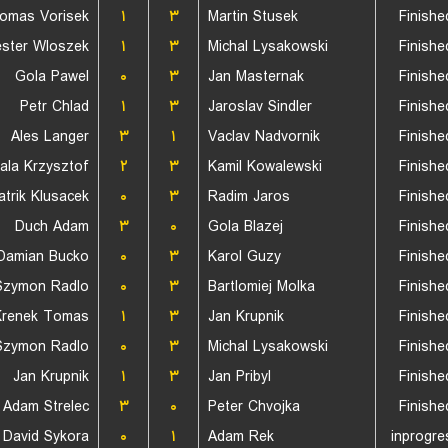
omas Vorisek
۱
۳
Martin Stusek
Finishe
ester Wloszek
۱
۳
Michal Lysakowski
Finishe
Gola Pawel
۰
۳
Jan Masternak
Finishe
Petr Chlad
۱
۳
Jaroslav Sindler
Finishe
Ales Langer
۳
۱
Vaclav Nadvornik
Finishe
ala Krzysztof
۲
۳
Kamil Kowalewski
Finishe
atrik Klusacek
۰
۳
Radim Jaros
Finishe
Duch Adam
۳
۰
Gola Blazej
Finishe
Damian Bucko
۰
۳
Karol Guzy
Finishe
Szymon Radlo
۰
۳
Bartlomiej Molka
Finishe
Krenek Tomas
۱
۳
Jan Krupnik
Finishe
Szymon Radlo
۰
۳
Michal Lysakowski
Finishe
Jan Krupnik
۱
۳
Jan Pribyl
Finishe
Adam Strelec
۳
۰
Peter Chvojka
Finishe
David Sykora
۰
۱
Adam Rek
inprogre