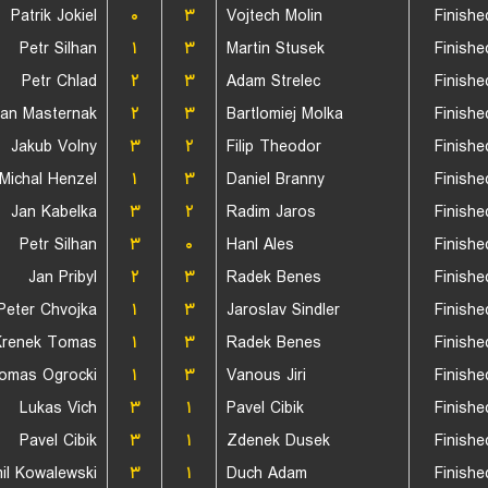
Patrik Jokiel
۰
۳
Vojtech Molin
Finishe
Petr Silhan
۱
۳
Martin Stusek
Finishe
Petr Chlad
۲
۳
Adam Strelec
Finishe
Jan Masternak
۲
۳
Bartlomiej Molka
Finishe
Jakub Volny
۳
۲
Filip Theodor
Finishe
Michal Henzel
۱
۳
Daniel Branny
Finishe
Jan Kabelka
۳
۲
Radim Jaros
Finishe
Petr Silhan
۳
۰
Hanl Ales
Finishe
Jan Pribyl
۲
۳
Radek Benes
Finishe
Peter Chvojka
۱
۳
Jaroslav Sindler
Finishe
Krenek Tomas
۱
۳
Radek Benes
Finishe
omas Ogrocki
۱
۳
Vanous Jiri
Finishe
Lukas Vich
۳
۱
Pavel Cibik
Finishe
Pavel Cibik
۳
۱
Zdenek Dusek
Finishe
il Kowalewski
۳
۱
Duch Adam
Finishe