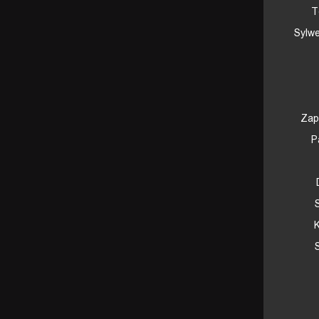
T
Sylw
Zap
P