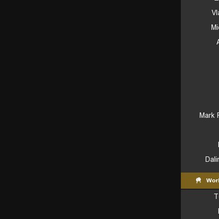
Vl
Mi
Mark 
Dali
Wor
T