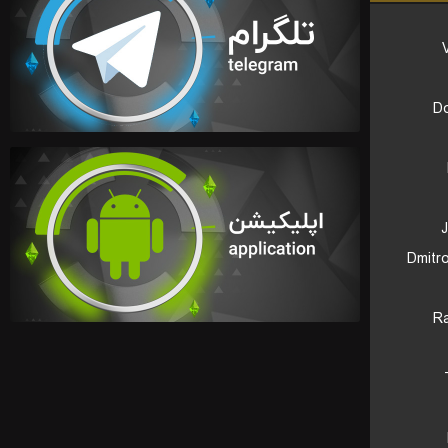
Do
Dmitr
Ra