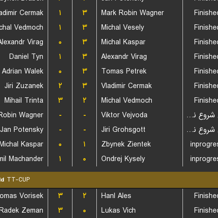
adimir Cermak
۱
۳
Mark Robin Wagner
Finishe
chal Vedmoch
۱
۳
Michal Vesely
Finishe
Alexandr Virag
۰
۳
Michal Kaspar
Finishe
Daniel Tyn
۱
۳
Alexandr Virag
Finishe
Adrian Walek
۰
۳
Tomas Petrek
Finishe
Jiri Zuzanek
۲
۳
Vladimir Cermak
Finishe
Mihail Trinta
۳
۲
Michal Vedmoch
Finishe
Robin Wagner
-
-
Viktor Vejvoda
بازی شروع نشده است
Jan Potensky
-
-
Jiri Grohsgott
بازی شروع نشده است
Michal Kaspar
۰
۱
Zbynek Zientek
inprogre
mil Machander
۱
۰
Ondrej Kysely
inprogre
ld
TT-CUP
omas Vorisek
۳
۲
Hanl Ales
Finishe
Radek Zeman
۳
۰
Lukas Vich
Finishe