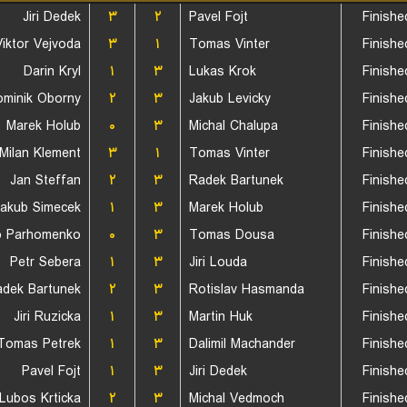
Jiri Dedek
۳
۲
Pavel Fojt
Finishe
Viktor Vejvoda
۳
۱
Tomas Vinter
Finishe
Darin Kryl
۱
۳
Lukas Krok
Finishe
minik Oborny
۲
۳
Jakub Levicky
Finishe
Marek Holub
۰
۳
Michal Chalupa
Finishe
Milan Klement
۳
۱
Tomas Vinter
Finishe
Jan Steffan
۲
۳
Radek Bartunek
Finishe
Jakub Simecek
۱
۳
Marek Holub
Finishe
o Parhomenko
۰
۳
Tomas Dousa
Finishe
Petr Sebera
۱
۳
Jiri Louda
Finishe
dek Bartunek
۲
۳
Rotislav Hasmanda
Finishe
Jiri Ruzicka
۱
۳
Martin Huk
Finishe
Tomas Petrek
۱
۳
Dalimil Machander
Finishe
Pavel Fojt
۱
۳
Jiri Dedek
Finishe
Lubos Krticka
۲
۳
Michal Vedmoch
Finishe