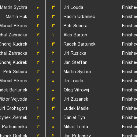
Martin Sychra
۰
۳
Jiri Louda
Finishe
Martin Huk
۲
۳
Radim Urbaniec
Finishe
Marcel Pikous
۲
۳
Petr Sebera
Finishe
chal Zahradka
۳
۱
Ales Barton
Finishe
Ondrej Kucirek
۱
۳
Radek Bartunek
Finishe
chal Zahradka
۳
۲
Jiri Ruzicka
Finishe
Ondrej Kucirek
۳
۲
Jan Steffan
Finishe
Petr Sebera
۳
۰
Martin Sychra
Finishe
Marcel Pikous
۳
۰
Jiri Louda
Finishe
dek Bartunek
۳
۰
Oleg Vitrovyj
Finishe
Viktor Vejvoda
۰
۳
Jiri Zuzanek
Finishe
Jiri Grohsgott
۱
۳
Ludek Madle
Finishe
bynek Zientek
۳
۰
Daniel Tyn
Finishe
o Parhomenko
۳
۰
Mihail Trinta
Finishe
bynek Drabek
۳
۲
Jan Potensky
Finishe