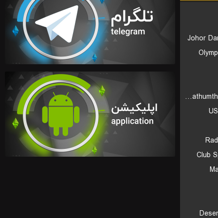
Johor Da
Olymp
Bangkok Glass Pathumthani United FC
US
Rad
Club S
Ma
Desen