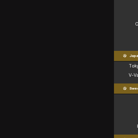
C
Jap
Toky
V-Va
Swe