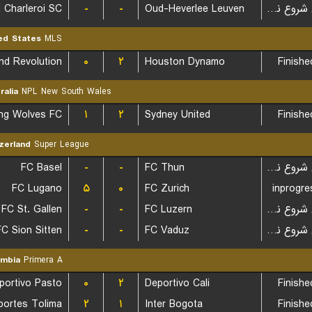
 Charleroi SC
-
-
Oud-Heverlee Leuven
بازی شروع نشده است
ed States
MLS
۰
۲
Houston Dynamo
Finishe
ralia
NPL New South Wales
ng Wolves FC
۱
۲
Sydney United
Finishe
zerland
Super League
FC Basel
-
-
FC Thun
بازی شروع نشده است
FC Lugano
۵
۰
FC Zurich
inprogre
FC St. Gallen
-
-
FC Luzern
بازی شروع نشده است
FC Sion Sitten
-
-
FC Vaduz
بازی شروع نشده است
ombia
Primera A
portivo Pasto
۰
۲
Deportivo Cali
Finishe
portes Tolima
۲
۱
Inter Bogota
Finishe