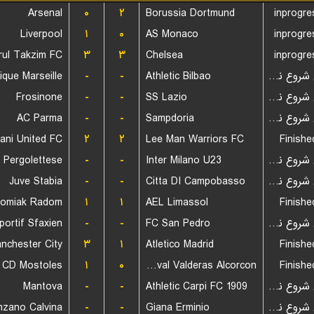
Arsenal
۰
۲
Borussia Dortmund
inprogre
Liverpool
۱
۰
AS Monaco
inprogre
rul Takzim FC
۳
۳
Chelsea
inprogre
ique Marseille
-
-
Athletic Bilbao
بازی شروع نشده است
Frosinone
-
-
SS Lazio
بازی شروع نشده است
AC Parma
-
-
Sampdoria
بازی شروع نشده است
۲
۲
Lee Man Warriors FC
Finishe
 Pergolettese
-
-
Inter Milano U23
بازی شروع نشده است
Juve Stabia
-
-
Citta DI Campobasso
بازی شروع نشده است
omiak Radom
۱
۱
AEL Limassol
Finishe
portif Sfaxien
-
-
FC San Pedro
بازی شروع نشده است
nchester City
۳
۱
Atletico Madrid
Finishe
CD Mostoles
۱
۰
CF Trival Valderas Alcorcon
Finishe
Mantova
-
-
Athletic Carpi FC 1909
بازی شروع نشده است
zano Calvina
-
-
Giana Erminio
بازی شروع نشده است