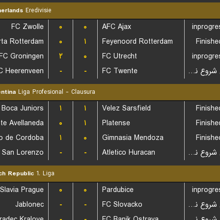
erlands
Eredivisie
FC Zwolle
۰
۰
AFC Ajax
inprogre
rta Rotterdam
۰
۱
Feyenoord Rotterdam
Finishe
FC Groningen
۲
۰
FC Utrecht
inprogre
C Heerenveen
-
-
FC Twente
بازی شروع نشده است
ntina
Liga Profesional - Clausura
Boca Juniors
۱
۱
Velez Sarsfield
Finishe
۰
۱
Platense
Finishe
to de Cordoba
۱
۰
Gimnasia Mendoza
Finishe
San Lorenzo
-
-
Atletico Huracan
بازی شروع نشده است
h Republic
1. Liga
Slavia Prague
۰
۰
Pardubice
inprogre
Jablonec
-
-
FC Slovacko
بازی شروع نشده است
radec Kralove
-
-
FC Banik Ostrava
بازی شروع نشده است