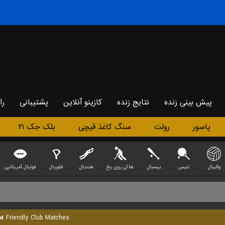
پیش بینی زنده
نتایج زنده
کازینو آنلاین
پشتیبانی
را
پاسور
رولت
سنگ کاغذ قیچی
بلک جک ۲۱
والیبال
تنیس
بیسبال
هاکی روی یخ
هندبال
فلوربال
فوتبال آمریکایی
d
Friendly Club Matches