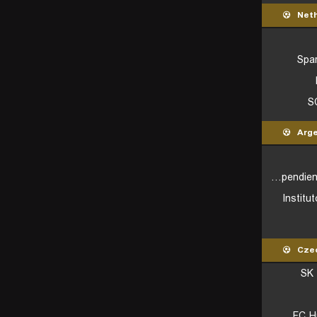
Neth
Spa
S
Arge
CA Independiente Avellaneda
Institu
Czec
SK 
FC H