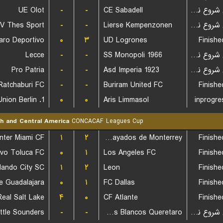
UE Olot
-
-
CE Sabadell
بازی شروع نشده است
V Thes Sport
-
-
Lierse Kempenzonen
بازی شروع نشده است
aro Deportivo
۰
۳
UD Logrones
Finishe
Lecce
-
-
SS Monopoli 1966
بازی شروع نشده است
Pro Patria
-
-
Asd Imperia 1923
بازی شروع نشده است
Ratchaburi FC
-
-
Buriram United FC
Finishe
1. FC Union Berlin
۰
۰
Aris Limmasol
inprogre
h and Central America
CONCACAF Leagues Cup
Inter Miami CF
۱
۲
CF Rayados de Monterrey
Finishe
ivo Toluca FC
۰
۱
Los Angeles FC
Finishe
lando City SC
۱
۲
Leon
Finishe
۰
۱
FC Dallas
Finishe
Real Salt Lake
۴
۰
CF Atlante
Finishe
ttle Sounders
-
-
Gallos Blancos Queretaro
بازی شروع نشده است