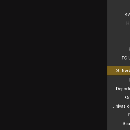
KV
H
Nort
Deport
Or
CD Chivas de Guadalajara
Sea