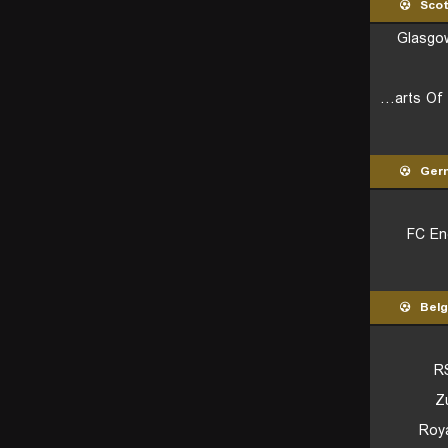
Scot
Glasgo
Hearts Of Midlothian FC
Ger
FC En
Belg
R
Z
Roy