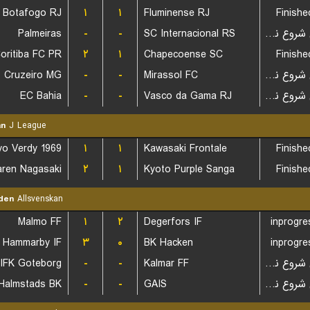
Botafogo RJ
۱
۱
Fluminense RJ
Finishe
Palmeiras
-
-
SC Internacional RS
بازی شروع نشده است
oritiba FC PR
۲
۱
Chapecoense SC
Finishe
Cruzeiro MG
-
-
Mirassol FC
بازی شروع نشده است
EC Bahia
-
-
Vasco da Gama RJ
بازی شروع نشده است
an
J League
o Verdy 1969
۱
۱
Kawasaki Frontale
Finishe
ren Nagasaki
۲
۱
Kyoto Purple Sanga
Finishe
den
Allsvenskan
Malmo FF
۱
۲
Degerfors IF
inprogre
Hammarby IF
۳
۰
BK Hacken
inprogre
IFK Goteborg
-
-
Kalmar FF
بازی شروع نشده است
Halmstads BK
-
-
GAIS
بازی شروع نشده است