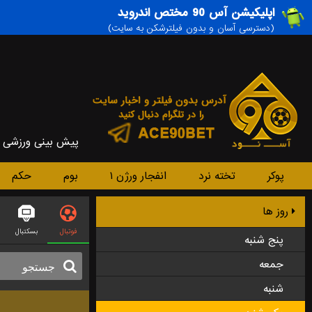
اپلیکیشن آس 90 مختص اندروید
(دسترسی آسان و بدون فیلترشکن به سایت)
پیش بینی ورزشی
پوکر
تخته نرد
انفجار ورژن ۱
بوم
حکم
روز ها
فوتبال
بسکتبال
پنج شنبه
جمعه
شنبه