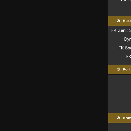
Russ
FK Zenit 
Dy
FK Sp
FK
Port
Braz