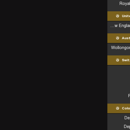
Royal
Unit
New England Revolution
Aust
Wollongo
Swit
Col
De
De