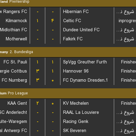
land
Premiership
w Rangers FC
-
-
Hibernian FC
بازی شروع نشده است
Kilmarnock
۱
۴
Celtic FC
inprogre
-
-
Dundee United FC
بازی شروع نشده است
Motherwell
-
-
Falkirk FC
بازی شروع نشده است
many
2. Bundesliga
FC St. Pauli
۱
۱
SpVgg Greuther Furth
Finishe
ergie Cottbus
۳
۱
Hannover 96
Finishe
FC Nurnberg
۳
۰
1.FC Dynamo Dresden
Finishe
ium
Pro League
KAA Gent
۲
۰
KV Mechelen
Finishe
SC Anderlecht
-
-
RAAL La Louviere
بازی شروع نشده است
ulte-Waregem
-
-
Racing Genk
بازی شروع نشده است
al Antwerp FC
-
-
SK Beveren
بازی شروع نشده است