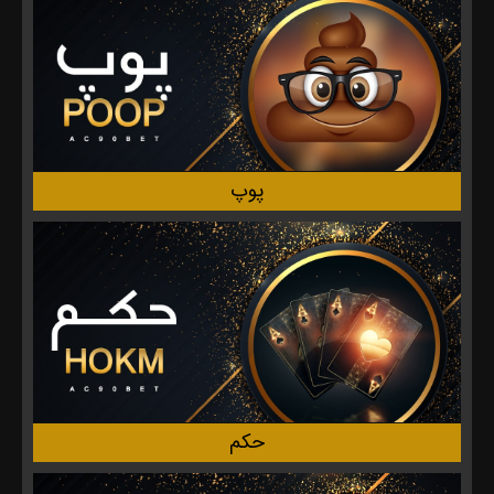
پوپ
حکم