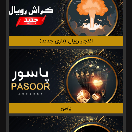
انفجار‌ رویال (بازی جدید)
پاسور