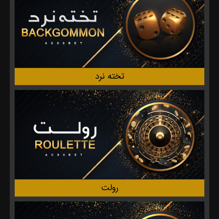
تخته نرد
رولت